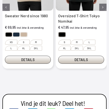
Sweater Nerd since 1980
Oversized T-Shirt Tokyo
Nomikai
€
69,95
€
47,95
incl.btw & verzending
incl.btw & verzending
XS
S
M
S
M
L
L
XL
2XL
XL
2XL
3XL
DETAILS
DETAILS
Vind je dit leuk? Deel het!