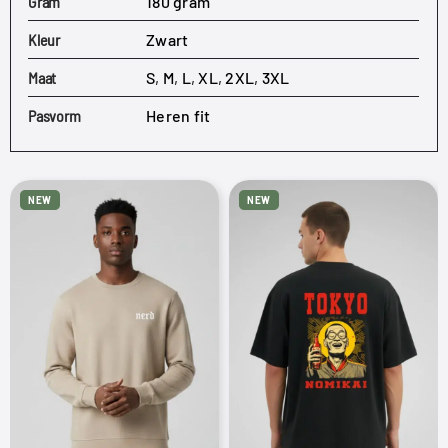
Gram
180 gram
Kleur
Zwart
Maat
S
,
M
,
L
,
XL
,
2XL
,
3XL
Pasvorm
Heren fit
NEW
NEW