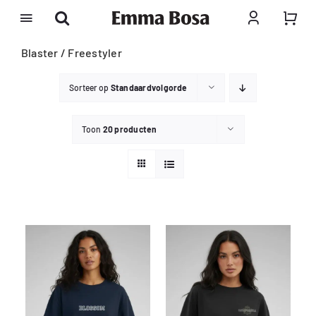
Ga
naar
inhoud
Blaster / Freestyler
Sorteer op
Standaardvolgorde
Toon
20 producten