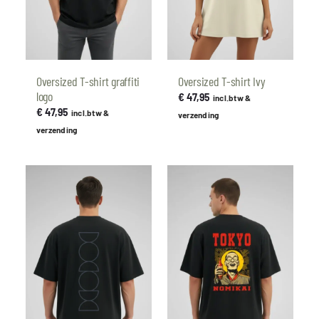
Oversized T-shirt graffiti
Oversized T-shirt Ivy
logo
€
47,95
incl.btw &
€
47,95
incl.btw &
verzending
verzending