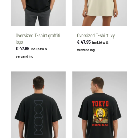
Oversized T-shirt graffiti
Oversized T-shirt Ivy
logo
€
47,95
incl.btw &
€
47,95
incl.btw &
verzending
verzending