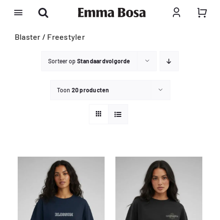
Ga
naar
inhoud
Blaster / Freestyler
Sorteer op
Standaardvolgorde
Toon
20 producten